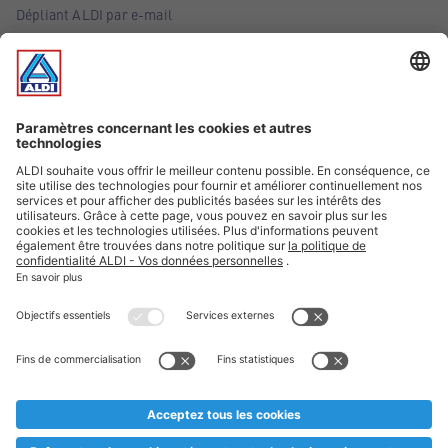
Dépliant ALDI par e-mail
Offres
Infos essentielles
Suivez ALDI Belgique
Textes marqués d'un astérisque et mentions légales
* Nous vendons ces articles temporairement et jusqu'à
épuisement des stocks. Nous comptons sur votre compréhension
au cas où, malgré le planning bien étudié, nous serions
prématurément en rupture de stock. Prix Recupel et TVA incl.
** Sur ce site, l’utilisation de la forme masculine a été adoptée