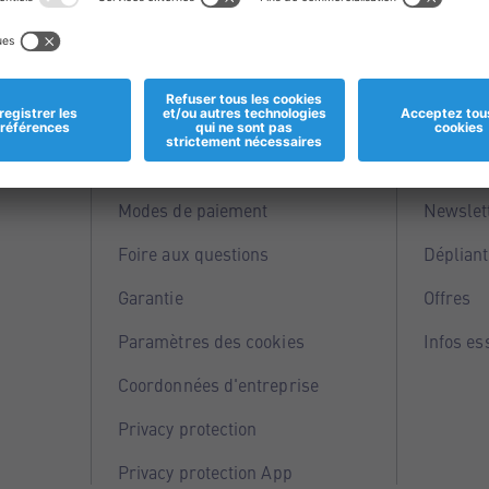
Informations
Servi
Magasins
Points 
Modes de paiement
Newslet
Foire aux questions
Dépliant
Garantie
Offres
Paramètres des cookies
Infos es
Coordonnées d'entreprise
Privacy protection
Privacy protection App