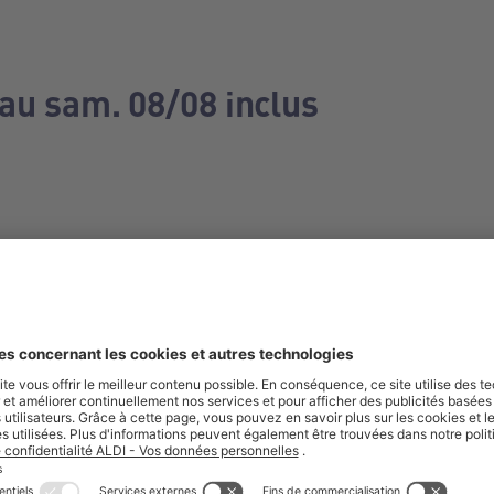
 au sam. 08/08 inclus
e manquez aucune de nos offres.
S