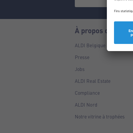
À propos de nous
ALDI Belgique
Presse
Jobs
ALDI Real Estate
Compliance
ALDI Nord
Notre vitrine à trophées