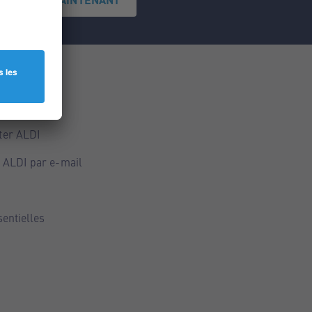
ce
ALDI
ter ALDI
 ALDI par e-mail
sentielles