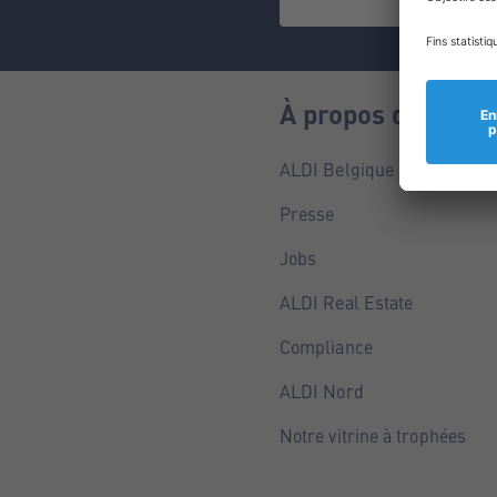
À propos de nous
ALDI Belgique
Presse
Jobs
ALDI Real Estate
Compliance
ALDI Nord
Notre vitrine à trophées