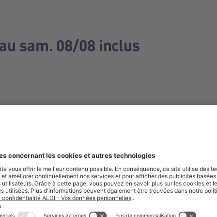
 au sam. 08/08 inclus
e manquez aucune de nos offres.
S