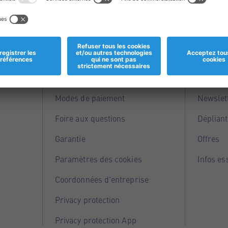
Informations
Servi
Magasins
Points 
Modes de paiement
Newslet
Foire aux questions
Dépliant
Garantie
Offres
Paramètres des cookies
Infos es
Coordonnées d'entreprise
Privacy protection
Privacy protection App