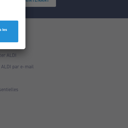
ce
ALDI
ter ALDI
 ALDI par e-mail
sentielles