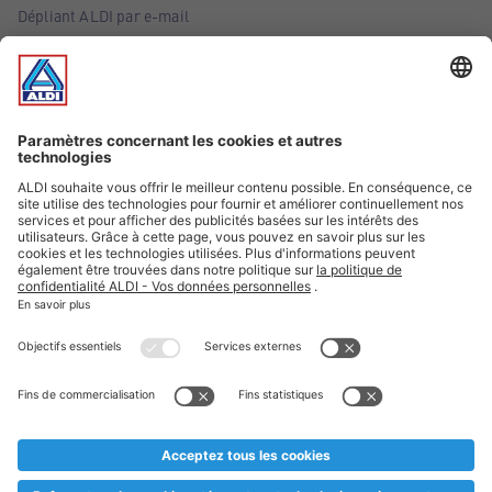
Dépliant ALDI par e-mail
Offres
Infos essentielles
Suivez ALDI Belgique
Textes marqués d'un astérisque et mentions légales
* Nous vendons ces articles temporairement et jusqu'à
épuisement des stocks. Nous comptons sur votre compréhension
au cas où, malgré le planning bien étudié, nous serions
prématurément en rupture de stock. Prix Recupel et TVA incl.
** Sur ce site, l’utilisation de la forme masculine a été adoptée