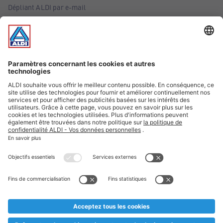
Dépliant ALDI par e-mail
Offres
Infos essentielles
Suivez ALDI Belgique
Textes marqués d'un astérisque et mentions légales
* Nous vendons ces articles temporairement et jusqu'à
épuisement des stocks. Nous comptons sur votre compréhension
au cas où, malgré le planning bien étudié, nous serions
prématurément en rupture de stock. Prix Recupel et TVA incl.
** Sur ce site, l’utilisation de la forme masculine a été adoptée