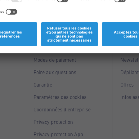
Informations
Servi
Magasins
Points 
Modes de paiement
Newslet
Foire aux questions
Dépliant
Garantie
Offres
Paramètres des cookies
Infos es
Coordonnées d'entreprise
Privacy protection
Privacy protection App