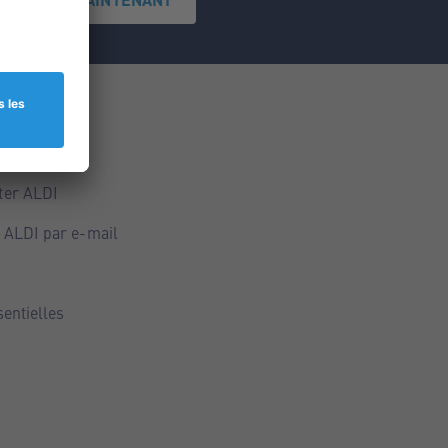
ce
ALDI
ter ALDI
 ALDI par e-mail
sentielles