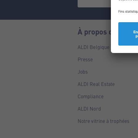
À propos de nous
ALDI Belgique
Presse
Jobs
ALDI Real Estate
Compliance
ALDI Nord
Notre vitrine à trophées