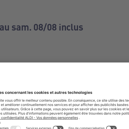
 au sam. 08/08 inclus
e manquez aucune de nos offres.
S