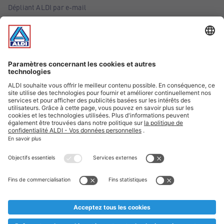
Dépliant ALDI par e-mail
Offres
Infos essentielles
Suivez ALDI Belgique
Textes marqués d'un astérisque et mentions légales
* Nous vendons ces articles temporairement et jusqu'à
épuisement des stocks. Nous comptons sur votre compréhension
au cas où, malgré le planning bien étudié, nous serions
prématurément en rupture de stock. Prix Recupel et TVA incl.
** Sur ce site, l’utilisation de la forme masculine a été adoptée