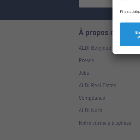
À propos de nous
ALDI Belgique
Presse
Jobs
ALDI Real Estate
Compliance
ALDI Nord
Notre vitrine à trophées