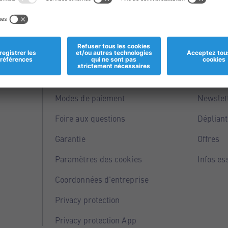
Informations
Servi
Magasins
Points 
Modes de paiement
Newslet
Foire aux questions
Dépliant
Garantie
Offres
Paramètres des cookies
Infos es
Coordonnées d'entreprise
Privacy protection
Privacy protection App