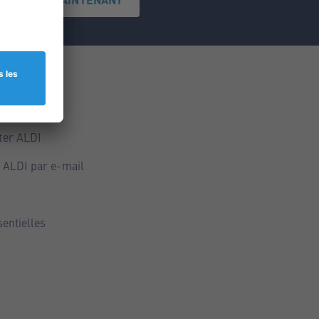
ce
ALDI
ter ALDI
 ALDI par e-mail
sentielles