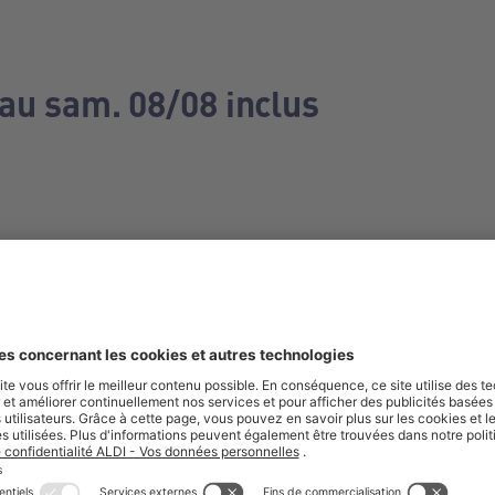
 au sam. 08/08 inclus
e manquez aucune de nos offres.
S