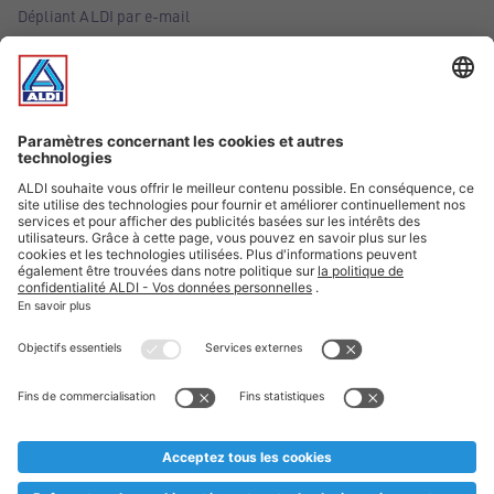
Dépliant ALDI par e-mail
Offres
Infos essentielles
Suivez ALDI Belgique
Textes marqués d'un astérisque et mentions légales
* Nous vendons ces articles temporairement et jusqu'à
épuisement des stocks. Nous comptons sur votre compréhension
au cas où, malgré le planning bien étudié, nous serions
prématurément en rupture de stock. Prix Recupel et TVA incl.
** Sur ce site, l’utilisation de la forme masculine a été adoptée