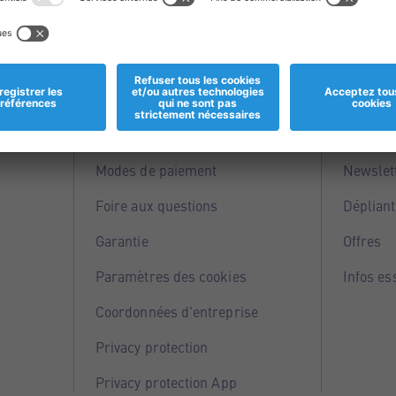
Informations
Servi
Magasins
Points 
Modes de paiement
Newslet
Foire aux questions
Dépliant
Garantie
Offres
Paramètres des cookies
Infos es
Coordonnées d'entreprise
Privacy protection
Privacy protection App