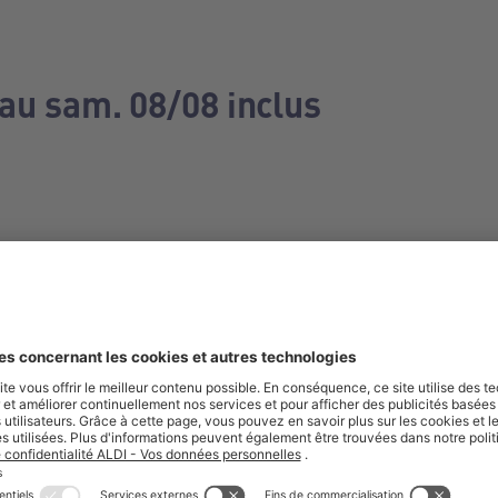
 au sam. 08/08 inclus
e manquez aucune de nos offres.
S