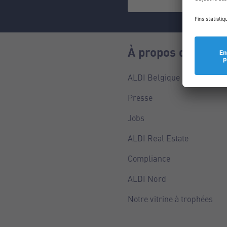
À propos de nous
ALDI Belgique
Presse
Jobs
ALDI Real Estate
Compliance
ALDI Nord
Notre vitrine à trophées