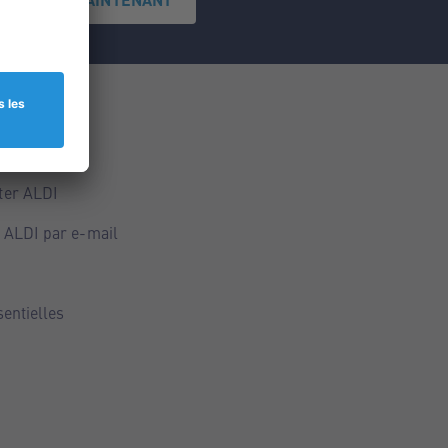
ce
ALDI
ter ALDI
 ALDI par e-mail
sentielles