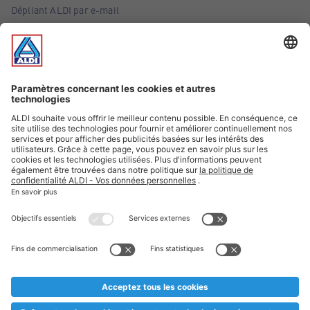
Dépliant ALDI par e-mail
Offres
Infos essentielles
Suivez ALDI Belgique
Textes marqués d'un astérisque et mentions légales
* Nous vendons ces articles temporairement et jusqu'à
épuisement des stocks. Nous comptons sur votre compréhension
au cas où, malgré le planning bien étudié, nous serions
prématurément en rupture de stock. Prix Recupel et TVA incl.
** Sur ce site, l’utilisation de la forme masculine a été adoptée