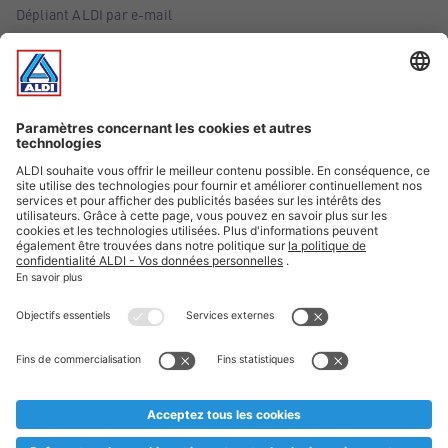
Dépliant ALDI par e-mail
Offres
Infos essentielles
Suivez ALDI Belgique
Textes marqués d'un astérisque et mentions légales
* Nous vendons ces articles temporairement et jusqu'à
épuisement des stocks. Nous comptons sur votre compréhension
au cas où, malgré le planning bien étudié, nous serions
prématurément en rupture de stock. Prix Recupel et TVA incl.
** Sur ce site, l’utilisation de la forme masculine a été adoptée