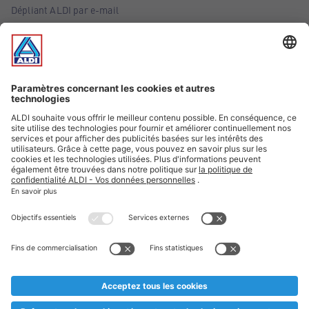
Dépliant ALDI par e-mail
Offres
Infos essentielles
Suivez ALDI Belgique
Textes marqués d'un astérisque et mentions légales
* Nous vendons ces articles temporairement et jusqu'à
épuisement des stocks. Nous comptons sur votre compréhension
au cas où, malgré le planning bien étudié, nous serions
prématurément en rupture de stock. Prix Recupel et TVA incl.
** Sur ce site, l’utilisation de la forme masculine a été adoptée