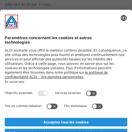
Dépliant ALDI par e-mail
Offres
Infos essentielles
Suivez ALDI Belgique
Textes marqués d'un astérisque et mentions légales
* Nous vendons ces articles temporairement et jusqu'à
épuisement des stocks. Nous comptons sur votre compréhension
au cas où, malgré le planning bien étudié, nous serions
prématurément en rupture de stock. Prix Recupel et TVA incl.
** Sur ce site, l’utilisation de la forme masculine a été adoptée