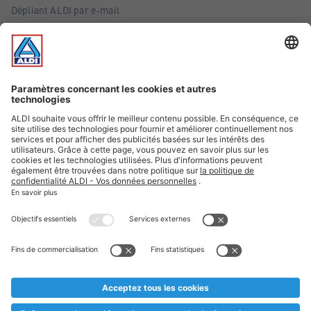
Dépliant ALDI par e-mail
Offres
Infos essentielles
Suivez ALDI Belgique
Textes marqués d'un astérisque et mentions légales
* Nous vendons ces articles temporairement et jusqu'à
épuisement des stocks. Nous comptons sur votre compréhension
au cas où, malgré le planning bien étudié, nous serions
prématurément en rupture de stock. Prix Recupel et TVA incl.
** Sur ce site, l’utilisation de la forme masculine a été adoptée