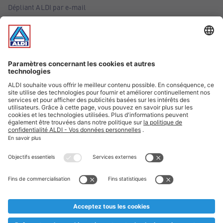
Dépliant ALDI par e-mail
Offres
Infos essentielles
Suivez ALDI Belgique
Textes marqués d'un astérisque et mentions légales
* Nous vendons ces articles temporairement et jusqu'à
épuisement des stocks. Nous comptons sur votre compréhension
au cas où, malgré le planning bien étudié, nous serions
prématurément en rupture de stock. Prix Recupel et TVA incl.
** Sur ce site, l’utilisation de la forme masculine a été adoptée