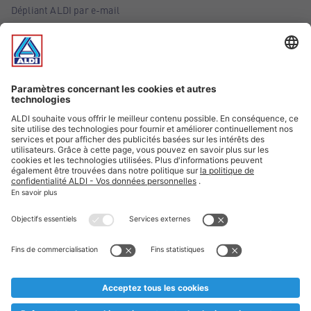
Dépliant ALDI par e-mail
Offres
Infos essentielles
Suivez ALDI Belgique
Textes marqués d'un astérisque et mentions légales
* Nous vendons ces articles temporairement et jusqu'à
épuisement des stocks. Nous comptons sur votre compréhension
au cas où, malgré le planning bien étudié, nous serions
prématurément en rupture de stock. Prix Recupel et TVA incl.
** Sur ce site, l’utilisation de la forme masculine a été adoptée