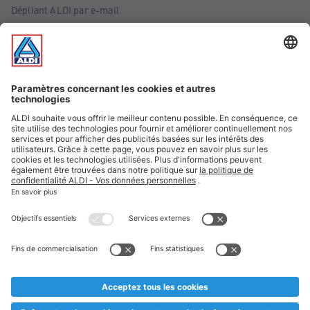
Dépliant ALDI par e-mail
Offres
Infos essentielles
Suivez ALDI Belgique
Textes marqués d'un astérisque et mentions légales
* Nous vendons ces articles temporairement et jusqu'à
épuisement des stocks. Nous comptons sur votre compréhension
au cas où, malgré le planning bien étudié, nous serions
prématurément en rupture de stock. Prix Recupel et TVA incl.
** Sur ce site, l’utilisation de la forme masculine a été adoptée