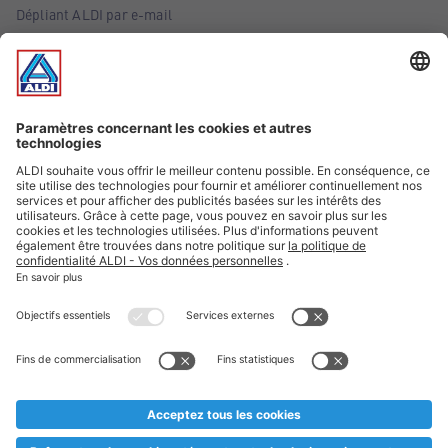
Dépliant ALDI par e-mail
Offres
Infos essentielles
Suivez ALDI Belgique
Textes marqués d'un astérisque et mentions légales
* Nous vendons ces articles temporairement et jusqu'à
épuisement des stocks. Nous comptons sur votre compréhension
au cas où, malgré le planning bien étudié, nous serions
prématurément en rupture de stock. Prix Recupel et TVA incl.
** Sur ce site, l’utilisation de la forme masculine a été adoptée