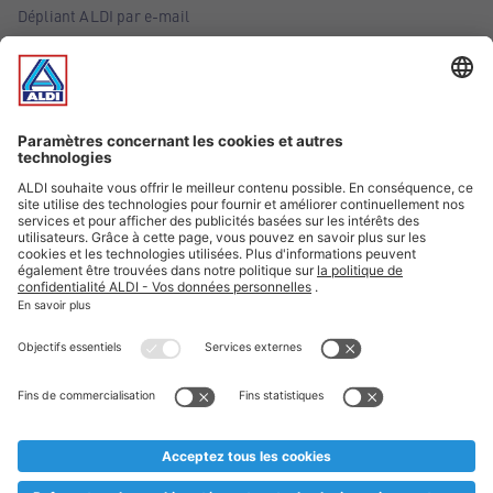
Dépliant ALDI par e-mail
Offres
Infos essentielles
Suivez ALDI Belgique
Textes marqués d'un astérisque et mentions légales
* Nous vendons ces articles temporairement et jusqu'à
épuisement des stocks. Nous comptons sur votre compréhension
au cas où, malgré le planning bien étudié, nous serions
prématurément en rupture de stock. Prix Recupel et TVA incl.
** Sur ce site, l’utilisation de la forme masculine a été adoptée