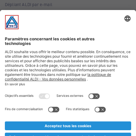
Dépliant ALDI par e-mail
Offres
Infos essentielles
Suivez ALDI Belgique
Textes marqués d'un astérisque et mentions légales
* Nous vendons ces articles temporairement et jusqu'à
épuisement des stocks. Nous comptons sur votre compréhension
au cas où, malgré le planning bien étudié, nous serions
prématurément en rupture de stock. Prix Recupel et TVA incl.
** Sur ce site, l’utilisation de la forme masculine a été adoptée