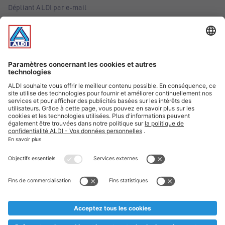
Dépliant ALDI par e-mail
Offres
Infos essentielles
Suivez ALDI Belgique
Textes marqués d'un astérisque et mentions légales
* Nous vendons ces articles temporairement et jusqu'à
épuisement des stocks. Nous comptons sur votre compréhension
au cas où, malgré le planning bien étudié, nous serions
prématurément en rupture de stock. Prix Recupel et TVA incl.
** Sur ce site, l’utilisation de la forme masculine a été adoptée