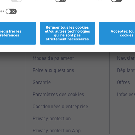
Informations
Servi
Magasins
Points 
Modes de paiement
Newslet
Foire aux questions
Dépliant
Garantie
Offres
Paramètres des cookies
Infos es
Coordonnées d'entreprise
Privacy protection
Privacy protection App