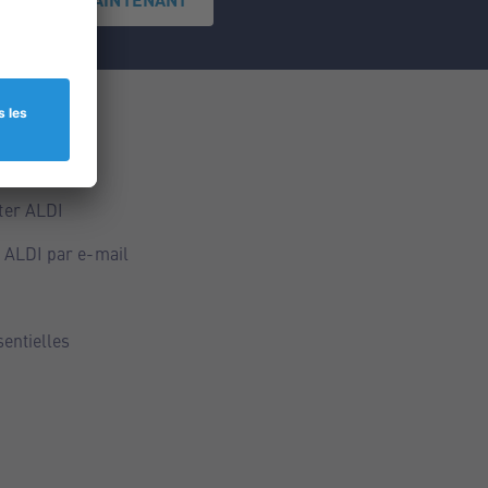
ce
ALDI
ter ALDI
 ALDI par e-mail
sentielles