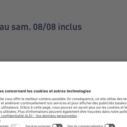
 au sam. 08/08 inclus
e manquez aucune de nos offres.
S