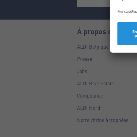
À propos de nous
ALDI Belgique
Presse
Jobs
ALDI Real Estate
Compliance
ALDI Nord
Notre vitrine à trophées