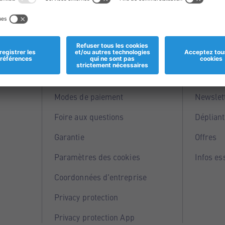
Informations
Servi
Magasins
Points 
Modes de paiement
Newslet
Foire aux questions
Dépliant
Garantie
Offres
Paramètres des cookies
Infos es
Coordonnées d'entreprise
Privacy protection
Privacy protection App