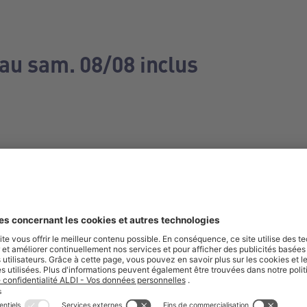
 au sam. 08/08 inclus
e manquez aucune de nos offres.
S