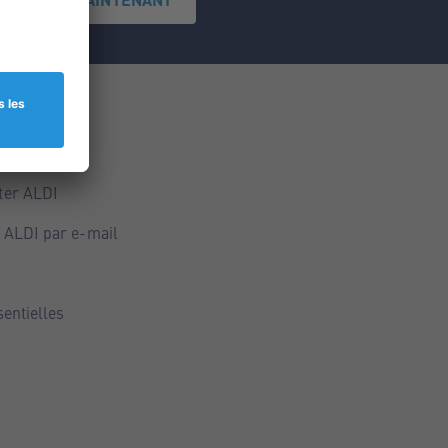
ce
ALDI
ter ALDI
 ALDI par e-mail
sentielles