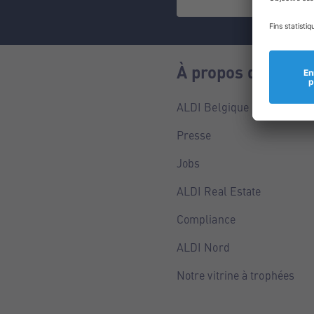
À propos de nous
ALDI Belgique
Presse
Jobs
ALDI Real Estate
Compliance
ALDI Nord
Notre vitrine à trophées