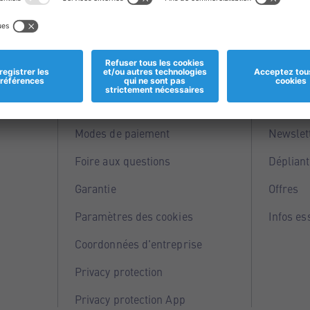
Informations
Servi
Magasins
Points 
Modes de paiement
Newslet
Foire aux questions
Dépliant
Garantie
Offres
Paramètres des cookies
Infos es
Coordonnées d'entreprise
Privacy protection
Privacy protection App