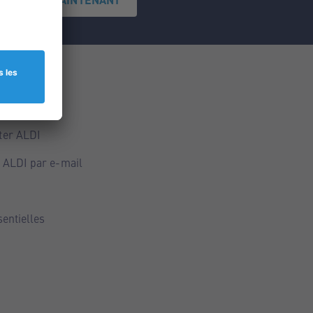
ce
ALDI
ter ALDI
 ALDI par e-mail
sentielles