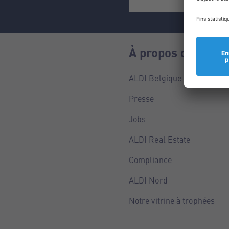
À propos de nous
ALDI Belgique
Presse
Jobs
ALDI Real Estate
Compliance
ALDI Nord
Notre vitrine à trophées