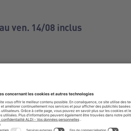
au ven. 14/08 inclus
e manquez aucune de nos offres.
S