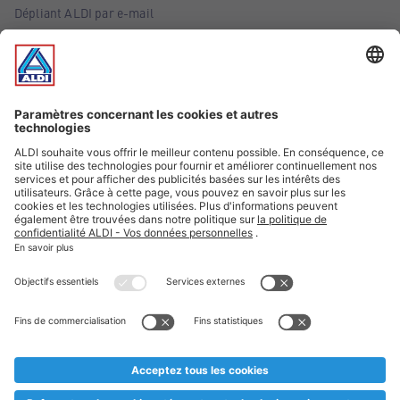
Dépliant ALDI par e-mail
Offres
Infos essentielles
Suivez ALDI Belgique
Textes marqués d'un astérisque et mentions légales
* Nous vendons ces articles temporairement et jusqu'à
épuisement des stocks. Nous comptons sur votre compréhension
au cas où, malgré le planning bien étudié, nous serions
prématurément en rupture de stock. Prix Recupel et TVA incl.
** Sur ce site, l’utilisation de la forme masculine a été adoptée