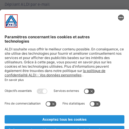
Dépliant ALDI par e-mail
Offres
Infos essentielles
Suivez ALDI Belgique
Textes marqués d'un astérisque et mentions légales
* Nous vendons ces articles temporairement et jusqu'à
épuisement des stocks. Nous comptons sur votre compréhension
au cas où, malgré le planning bien étudié, nous serions
prématurément en rupture de stock. Prix Recupel et TVA incl.
** Sur ce site, l’utilisation de la forme masculine a été adoptée