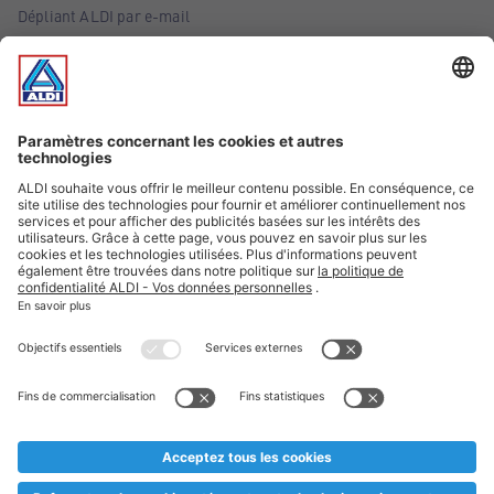
Dépliant ALDI par e-mail
Offres
Infos essentielles
Suivez ALDI Belgique
Textes marqués d'un astérisque et mentions légales
* Nous vendons ces articles temporairement et jusqu'à
épuisement des stocks. Nous comptons sur votre compréhension
au cas où, malgré le planning bien étudié, nous serions
prématurément en rupture de stock. Prix Recupel et TVA incl.
** Sur ce site, l’utilisation de la forme masculine a été adoptée