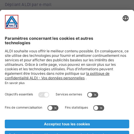
Dépliant ALDI par e-mail
Offres
Infos essentielles
Suivez ALDI Belgique
Textes marqués d'un astérisque et mentions légales
* Nous vendons ces articles temporairement et jusqu'à
épuisement des stocks. Nous comptons sur votre compréhension
au cas où, malgré le planning bien étudié, nous serions
prématurément en rupture de stock. Prix Recupel et TVA incl.
** Sur ce site, l’utilisation de la forme masculine a été adoptée