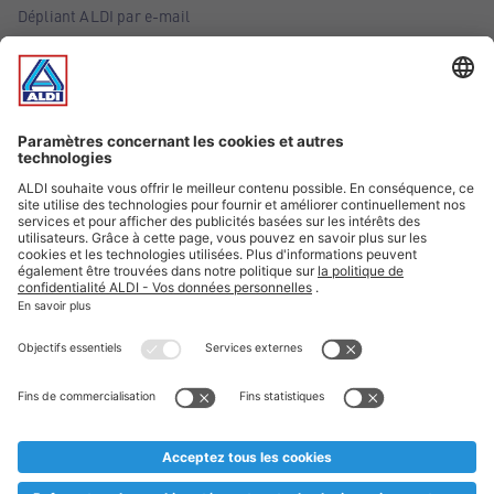
Dépliant ALDI par e-mail
Offres
Infos essentielles
Suivez ALDI Belgique
Textes marqués d'un astérisque et mentions légales
* Nous vendons ces articles temporairement et jusqu'à
épuisement des stocks. Nous comptons sur votre compréhension
au cas où, malgré le planning bien étudié, nous serions
prématurément en rupture de stock. Prix Recupel et TVA incl.
** Sur ce site, l’utilisation de la forme masculine a été adoptée