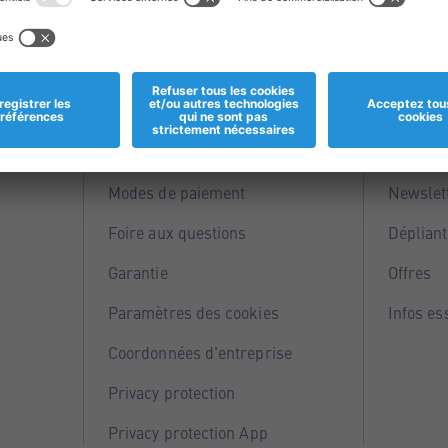
Informations
Servi
Magasins
Points 
Modes de paiement
Newslet
Foire aux questions
Dépliant
Garantie
Offres
Paramètres des cookies
Infos es
Coordonnées d'entreprise
Privacy protection
Privacy protection App