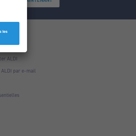
ce
ALDI
ter ALDI
 ALDI par e-mail
sentielles