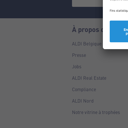
À propos de nous
ALDI Belgique
Presse
Jobs
ALDI Real Estate
Compliance
ALDI Nord
Notre vitrine à trophées