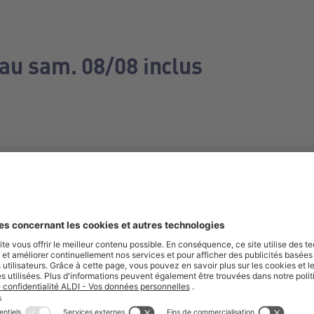
 au sam. 08/08 inclus
e manquez aucune de nos offres.
S