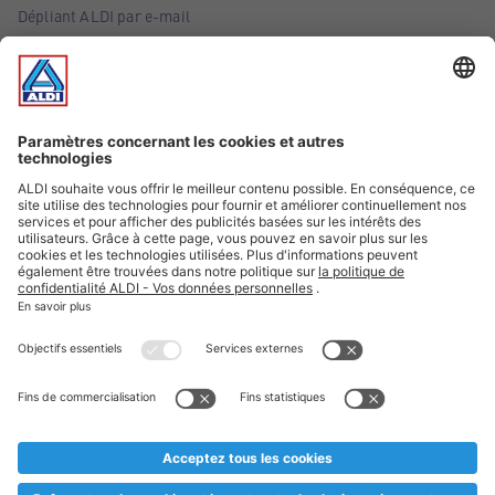
Dépliant ALDI par e-mail
Offres
Infos essentielles
Suivez ALDI Belgique
Textes marqués d'un astérisque et mentions légales
* Nous vendons ces articles temporairement et jusqu'à
épuisement des stocks. Nous comptons sur votre compréhension
au cas où, malgré le planning bien étudié, nous serions
prématurément en rupture de stock. Prix Recupel et TVA incl.
** Sur ce site, l’utilisation de la forme masculine a été adoptée