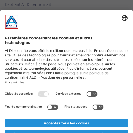
Dépliant ALDI par e-mail
Offres
Infos essentielles
Suivez ALDI Belgique
Textes marqués d'un astérisque et mentions légales
* Nous vendons ces articles temporairement et jusqu'à
épuisement des stocks. Nous comptons sur votre compréhension
au cas où, malgré le planning bien étudié, nous serions
prématurément en rupture de stock. Prix Recupel et TVA incl.
** Sur ce site, l’utilisation de la forme masculine a été adoptée