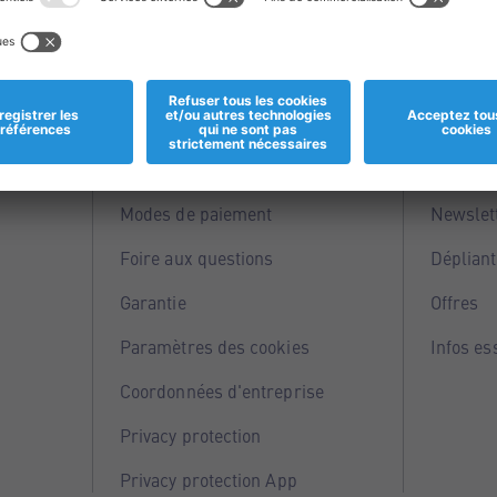
Informations
Servi
Magasins
Points 
Modes de paiement
Newslet
Foire aux questions
Dépliant
Garantie
Offres
Paramètres des cookies
Infos es
Coordonnées d'entreprise
Privacy protection
Privacy protection App