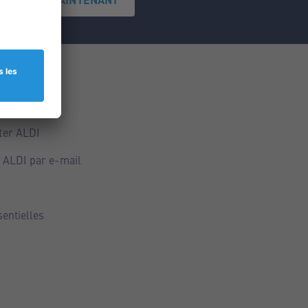
ce
ALDI
ter ALDI
 ALDI par e-mail
sentielles