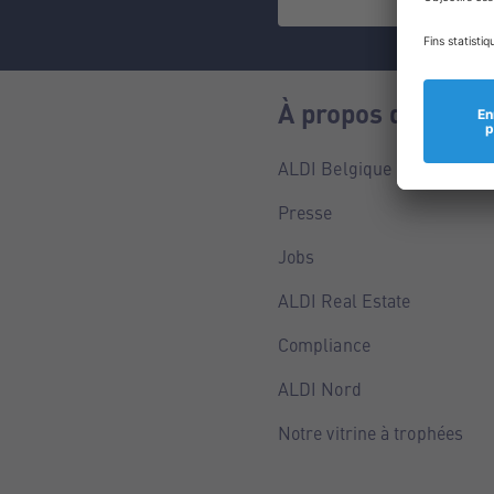
À propos de nous
ALDI Belgique
Presse
Jobs
ALDI Real Estate
Compliance
ALDI Nord
Notre vitrine à trophées