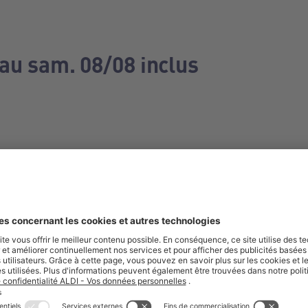
 au sam. 08/08 inclus
e manquez aucune de nos offres.
S