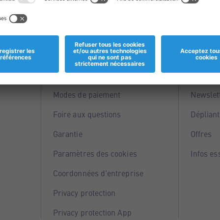
Informations
Servi
Magasins
Points 
Modes de paiement
Newslet
Foire aux questions
Dépliant
Garantie
Offres
Paramètres des cookies
Infos es
Coordonnées d'entreprise
Privacy protection
Privacy protection App