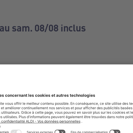
 au sam. 08/08 inclus
e manquez aucune de nos offres.
S