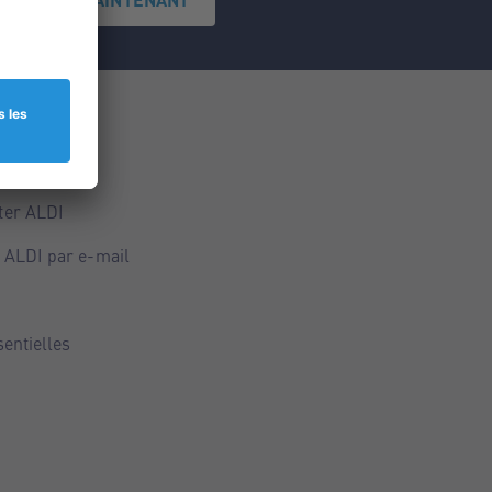
ce
ALDI
ter ALDI
 ALDI par e-mail
sentielles