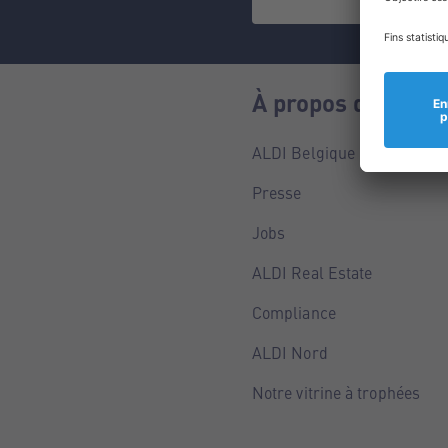
À propos de nous
ALDI Belgique
Presse
Jobs
ALDI Real Estate
Compliance
ALDI Nord
Notre vitrine à trophées