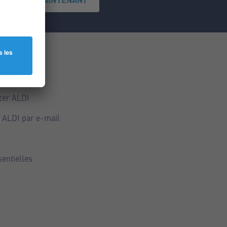
ce
ALDI
ter ALDI
 ALDI par e-mail
sentielles