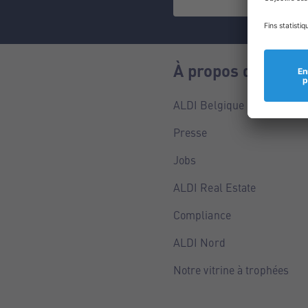
À propos de nous
ALDI Belgique
Presse
Jobs
ALDI Real Estate
Compliance
ALDI Nord
Notre vitrine à trophées