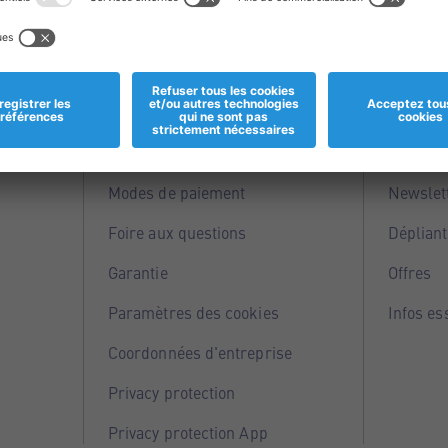
Informations
Servi
Magasins
Points 
Modes de paiement
Newslet
Foire aux questions
Dépliant
Garantie
Offres
Paramètres des cookies
Infos es
Coordonnées d'entreprise
Privacy protection
Privacy protection App