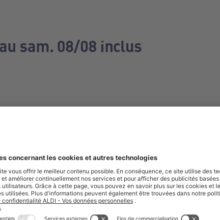
 au sam. 08/08 inclus
e manquez aucune de nos offres.
S