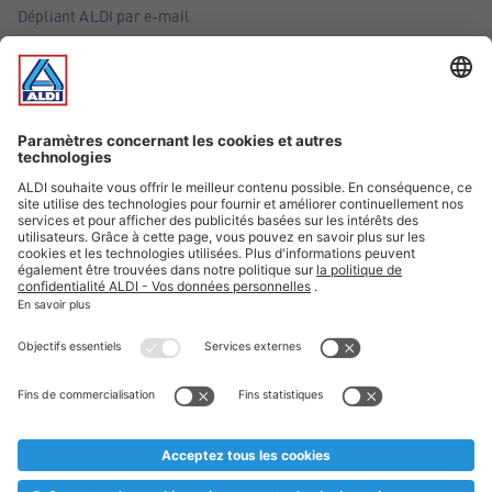
Dépliant ALDI par e-mail
Offres
Infos essentielles
Suivez ALDI Belgique
Textes marqués d'un astérisque et mentions légales
* Nous vendons ces articles temporairement et jusqu'à
épuisement des stocks. Nous comptons sur votre compréhension
au cas où, malgré le planning bien étudié, nous serions
prématurément en rupture de stock. Prix Recupel et TVA incl.
** Sur ce site, l’utilisation de la forme masculine a été adoptée