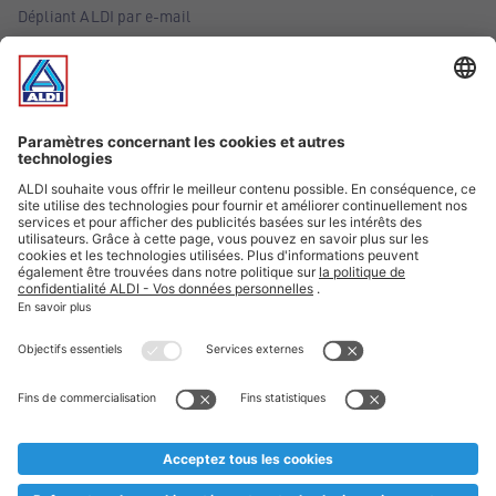
Dépliant ALDI par e-mail
Offres
Infos essentielles
Suivez ALDI Belgique
Textes marqués d'un astérisque et mentions légales
* Nous vendons ces articles temporairement et jusqu'à
épuisement des stocks. Nous comptons sur votre compréhension
au cas où, malgré le planning bien étudié, nous serions
prématurément en rupture de stock. Prix Recupel et TVA incl.
** Sur ce site, l’utilisation de la forme masculine a été adoptée