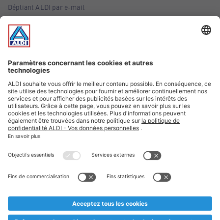
Dépliant ALDI par e-mail
Offres
Infos essentielles
Suivez ALDI Belgique
Textes marqués d'un astérisque et mentions légales
* Nous vendons ces articles temporairement et jusqu'à
épuisement des stocks. Nous comptons sur votre compréhension
au cas où, malgré le planning bien étudié, nous serions
prématurément en rupture de stock. Prix Recupel et TVA incl.
** Sur ce site, l’utilisation de la forme masculine a été adoptée