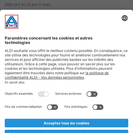
Dépliant ALDI par e-mail
Offres
Infos essentielles
Suivez ALDI Belgique
Textes marqués d'un astérisque et mentions légales
* Nous vendons ces articles temporairement et jusqu'à
épuisement des stocks. Nous comptons sur votre compréhension
au cas où, malgré le planning bien étudié, nous serions
prématurément en rupture de stock. Prix Recupel et TVA incl.
** Sur ce site, l’utilisation de la forme masculine a été adoptée