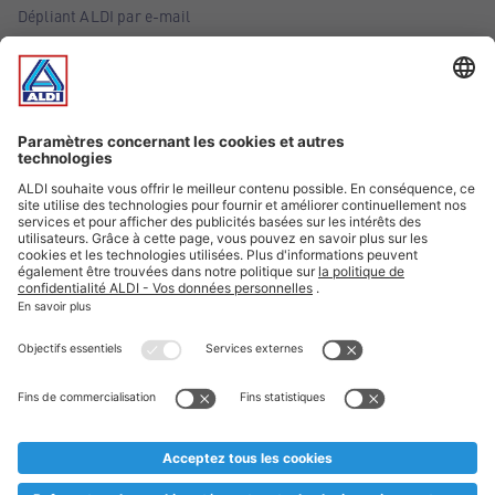
Dépliant ALDI par e-mail
Offres
Infos essentielles
Suivez ALDI Belgique
Textes marqués d'un astérisque et mentions légales
* Nous vendons ces articles temporairement et jusqu'à
épuisement des stocks. Nous comptons sur votre compréhension
au cas où, malgré le planning bien étudié, nous serions
prématurément en rupture de stock. Prix Recupel et TVA incl.
** Sur ce site, l’utilisation de la forme masculine a été adoptée