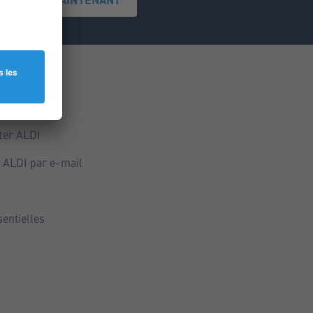
ce
ALDI
ter ALDI
 ALDI par e-mail
sentielles