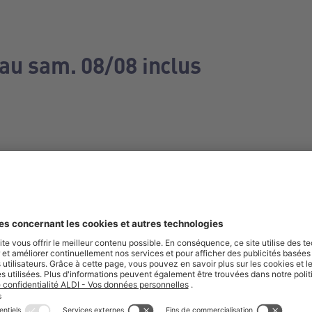
 au sam. 08/08 inclus
e manquez aucune de nos offres.
S