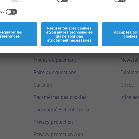
Informations
Servi
Magasins
Points 
Modes de paiement
Newslet
Foire aux questions
Dépliant
Garantie
Offres
Paramètres des cookies
Infos es
Coordonnées d'entreprise
Privacy protection
Privacy protection App