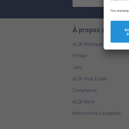
À propos de nous
ALDI Belgique
Presse
Jobs
ALDI Real Estate
Compliance
ALDI Nord
Notre vitrine à trophées