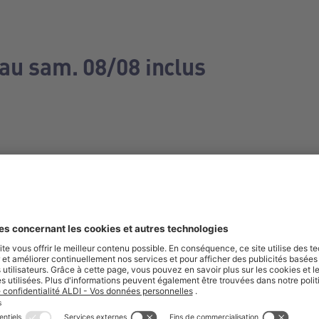
 au sam. 08/08 inclus
e manquez aucune de nos offres.
S