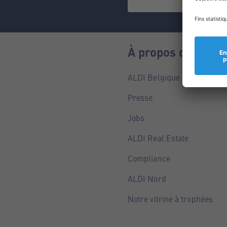
À propos de nous
ALDI Belgique
Presse
Jobs
ALDI Real Estate
Compliance
ALDI Nord
Notre vitrine à trophées