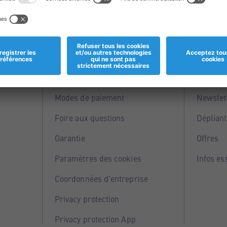
Informations
Servi
Magasins
Points 
Modes de paiement
Newslet
Foire aux questions
Dépliant
Garantie
Offres
Paramètres des cookies
Infos es
Coordonnées d'entreprise
Privacy protection
Privacy protection App