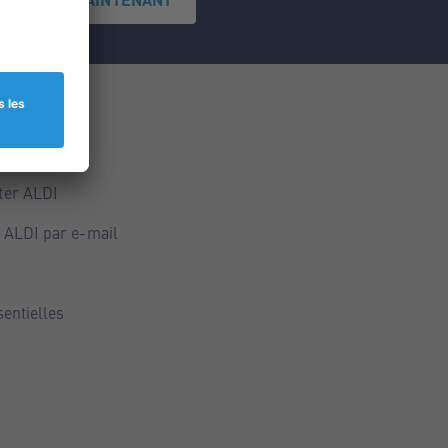
ce
ALDI
ter ALDI
 ALDI par e-mail
sentielles