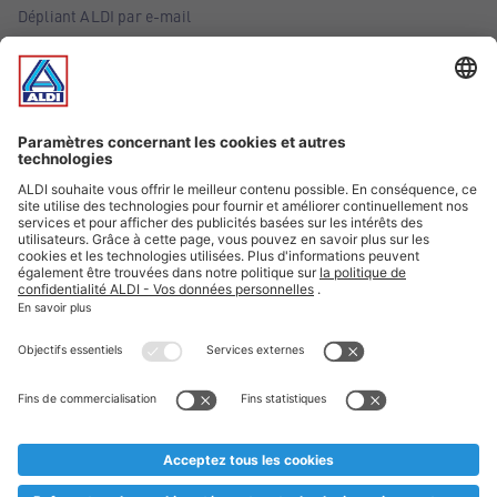
Dépliant ALDI par e-mail
Offres
Infos essentielles
Suivez ALDI Belgique
Textes marqués d'un astérisque et mentions légales
* Nous vendons ces articles temporairement et jusqu'à
épuisement des stocks. Nous comptons sur votre compréhension
au cas où, malgré le planning bien étudié, nous serions
prématurément en rupture de stock. Prix Recupel et TVA incl.
** Sur ce site, l’utilisation de la forme masculine a été adoptée