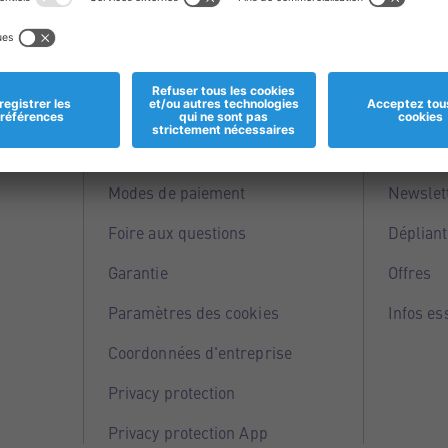
Informations
Servi
Magasins
Points 
Modes de paiement
Newslet
Foire aux questions
Dépliant
Garantie
Offres
Paramètres des cookies
Infos es
Coordonnées d'entreprise
Privacy protection
Privacy protection App