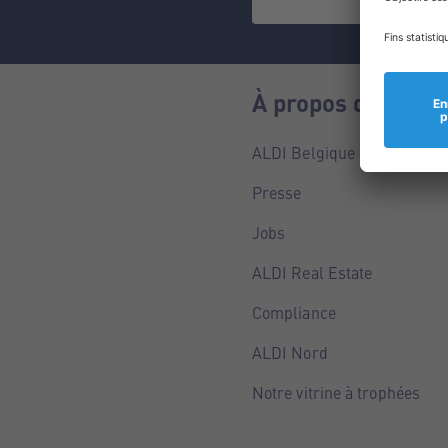
À propos de nous
ALDI Belgique
Presse
Jobs
ALDI Real Estate
Compliance
ALDI Nord
Notre vitrine à trophées