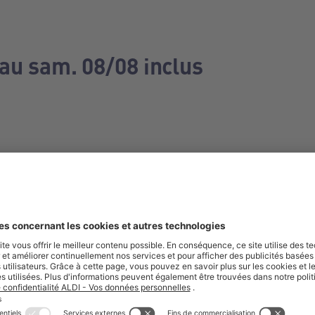
 au sam. 08/08 inclus
e manquez aucune de nos offres.
S