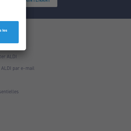
ce
ALDI
ter ALDI
 ALDI par e-mail
sentielles