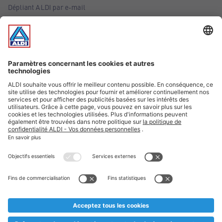
Dépliant ALDI par e-mail
Offres
Infos essentielles
Suivez ALDI Belgique
Textes marqués d'un astérisque et mentions légales
* Nous vendons ces articles temporairement et jusqu'à
épuisement des stocks. Nous comptons sur votre compréhension
au cas où, malgré le planning bien étudié, nous serions
prématurément en rupture de stock. Prix Recupel et TVA incl.
** Sur ce site, l’utilisation de la forme masculine a été adoptée