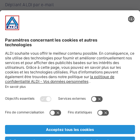
Dépliant ALDI par e-mail
Offres
Infos essentielles
Suivez ALDI Belgique
Textes marqués d'un astérisque et mentions légales
* Nous vendons ces articles temporairement et jusqu'à
épuisement des stocks. Nous comptons sur votre compréhension
au cas où, malgré le planning bien étudié, nous serions
prématurément en rupture de stock. Prix Recupel et TVA incl.
** Sur ce site, l’utilisation de la forme masculine a été adoptée