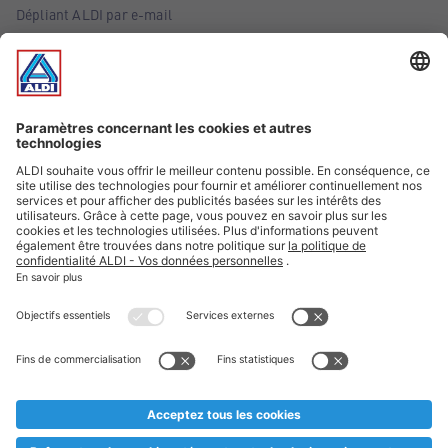
Dépliant ALDI par e-mail
Offres
Infos essentielles
Suivez ALDI Belgique
Textes marqués d'un astérisque et mentions légales
* Nous vendons ces articles temporairement et jusqu'à
épuisement des stocks. Nous comptons sur votre compréhension
au cas où, malgré le planning bien étudié, nous serions
prématurément en rupture de stock. Prix Recupel et TVA incl.
** Sur ce site, l’utilisation de la forme masculine a été adoptée