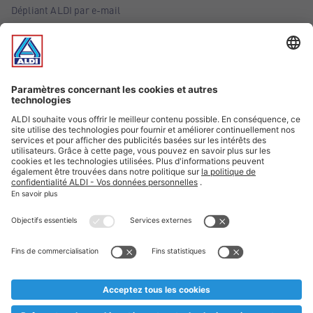
Dépliant ALDI par e-mail
Offres
Infos essentielles
Suivez ALDI Belgique
Textes marqués d'un astérisque et mentions légales
* Nous vendons ces articles temporairement et jusqu'à
épuisement des stocks. Nous comptons sur votre compréhension
au cas où, malgré le planning bien étudié, nous serions
prématurément en rupture de stock. Prix Recupel et TVA incl.
** Sur ce site, l’utilisation de la forme masculine a été adoptée