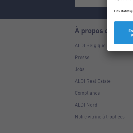
À propos de nous
ALDI Belgique
Presse
Jobs
ALDI Real Estate
Compliance
ALDI Nord
Notre vitrine à trophées