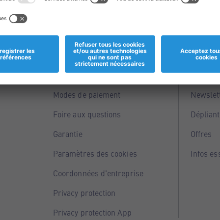
Informations
Servi
Magasins
Points 
Modes de paiement
Newslet
Foire aux questions
Dépliant
Garantie
Offres
Paramètres des cookies
Infos es
Coordonnées d'entreprise
Privacy protection
Privacy protection App