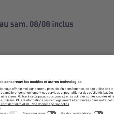
 au sam. 08/08 inclus
e manquez aucune de nos offres.
S