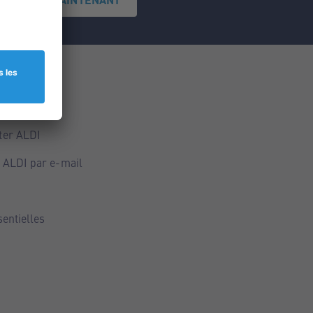
ce
ALDI
ter ALDI
 ALDI par e-mail
sentielles